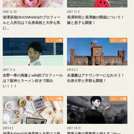
2018.12.30
2017.11.9
深澤辰哉(SNOWMAN)のプロフィー
長澤和明と長澤徹の関係について！
ルと入所日は？出身高校と大学も気
嫁と息子も調査！
に…
ヒト・人物
ヒト・人物
2017.11.6
2019.2.5
友野一希の画像とwiki的プロフィール
永瀬廉はアナウンサーになれそう！
は？阪神とラーメン好きで面白
出身大学と学部も調査！
い！！！
ヒト・人物
ヒト・人物
2019.4.5
2017.10.31
池澤あやかの出身高校と大学は？母
菅原小春の家族母と姉もすごかっ