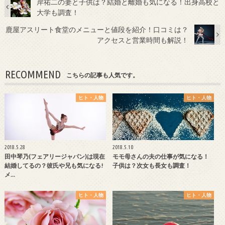
岸祐二の妻と子供は？結婚と離婚も気になる！出身高校と
大学も調査！
鹿屋アスリート食堂のメニューと値段を紹介！口コミは？
アクセスと営業時間も解説！
RECOMMEND
こちらの記事も人気です。
ヒト・人物
ヒト・人物
2018.5.28
2018.5.10
田中琴乃(フェアリージャパン)は現在
モモ母さんの夫の仕事が気になる！
結婚してるの？彼氏や兄も気になる!
子供は？次女も長女も調査！
メ…
ヒト・人物
ヒト・人物