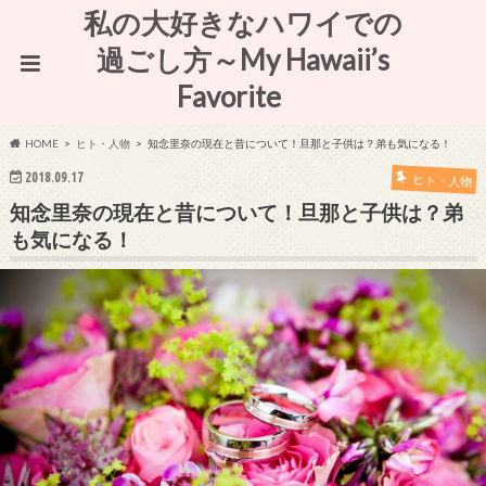
私の大好きなハワイでの
過ごし方～My Hawaii’s
Favorite
HOME
ヒト・人物
知念里奈の現在と昔について！旦那と子供は？弟も気になる！
2018.09.17
ヒト・人物
知念里奈の現在と昔について！旦那と子供は？弟
も気になる！