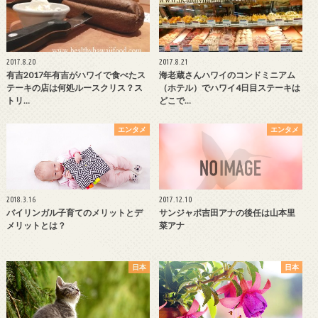
2017.8.20
2017.8.21
有吉2017年有吉がハワイで食べたス
海老蔵さんハワイのコンドミニアム
テーキの店は何処ルースクリス？ス
（ホテル）でハワイ4日目ステーキは
トリ…
どこで…
エンタメ
エンタメ
2018.3.16
2017.12.10
バイリンガル子育てのメリットとデ
サンジャポ吉田アナの後任は山本里
メリットとは？
菜アナ
日本
日本