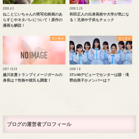
2018.6.5
2018.5.29
ねことじいちゃんの実写化映画のあ
和田正人の出身高校や大学が気にな
らすじやネタバレについて！原作の
る！兄弟や子供もチェック
漫画も解説！
エンタメ
エンタメ
2017.10.24
2018.1.8
越川友貴トランプイメージガールの
STU48デビューでセンターは誰・滝
身長は？性格や彼氏も調査！
野由美子かメンバーは？
ブログの運営者プロフィール