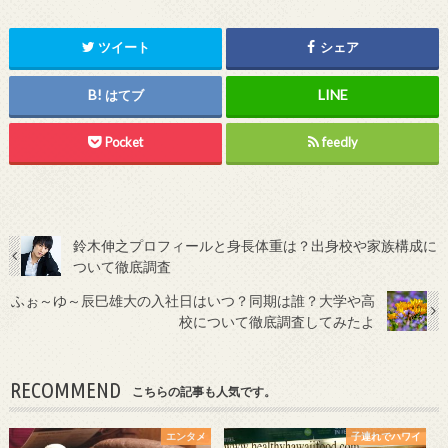
ツイート
シェア
はてブ
Pocket
feedly
鈴木伸之プロフィールと身長体重は？出身校や家族構成に
ついて徹底調査
ふぉ～ゆ～辰巳雄大の入社日はいつ？同期は誰？大学や高
校について徹底調査してみたよ
RECOMMEND
こちらの記事も人気です。
エンタメ
子連れでハワイ