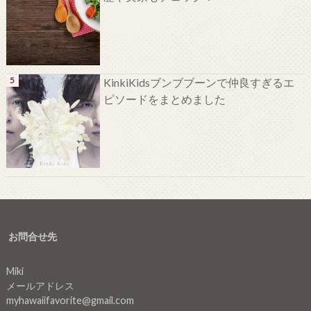
KinkiKidsブンブブーンで仲良すぎるエ
ピソードをまとめました
お問合せ先
Miki
メールアドレス
myhawaiifavorite@gmail.com