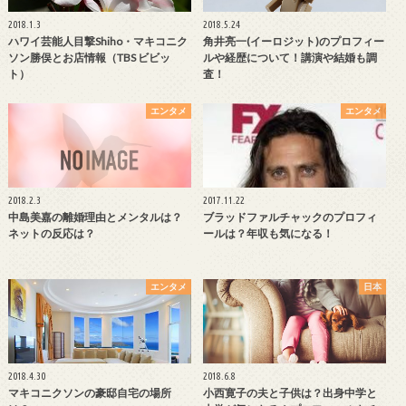
2018.1.3
2018.5.24
ハワイ芸能人目撃Shiho・マキコニク
角井亮一(イーロジット)のプロフィー
ソン勝俣とお店情報（TBS ビビッ
ルや経歴について！講演や結婚も調
ト）
査！
エンタメ
エンタメ
2018.2.3
2017.11.22
中島美嘉の離婚理由とメンタルは？
ブラッドファルチャックのプロフィ
ネットの反応は？
ールは？年収も気になる！
エンタメ
日本
2018.4.30
2018.6.8
マキコニクソンの豪邸自宅の場所
小西寛子の夫と子供は？出身中学と