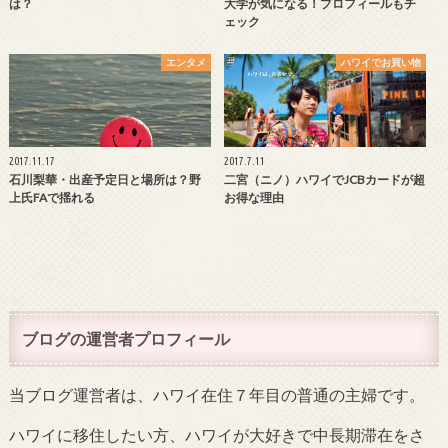
は？
大学が気になる！プロフィールもチ
ェック
エンタメ
ハワイでお買い物
2017.11.17
2017.7.11
石川梨華・出産予定日と場所は？野
二宮（ニノ）ハワイでJCBカードが超
上氏FAで揺れる
お得な理由
ブログの運営者プロフィール
当ブログ運営者は、ハワイ在住７年目の普通の主婦です。
ハワイに移住したい方、ハワイが大好きで中長期滞在をさ