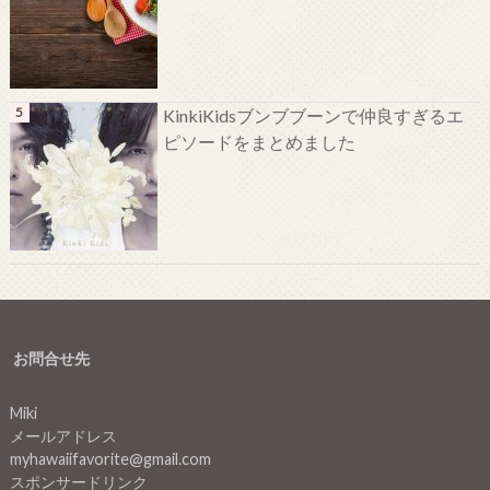
KinkiKidsブンブブーンで仲良すぎるエ
ピソードをまとめました
お問合せ先
Miki
メールアドレス
myhawaiifavorite@gmail.com
スポンサードリンク