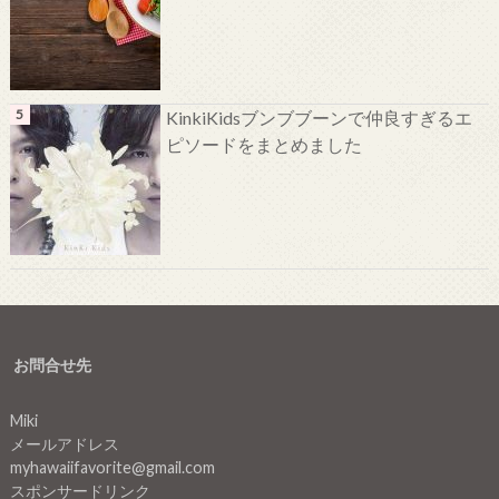
KinkiKidsブンブブーンで仲良すぎるエ
ピソードをまとめました
お問合せ先
Miki
メールアドレス
myhawaiifavorite@gmail.com
スポンサードリンク