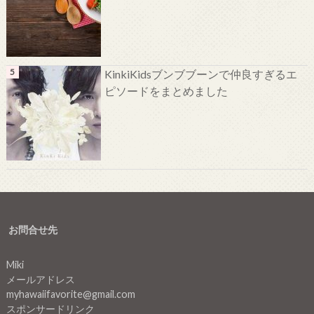
KinkiKidsブンブブーンで仲良すぎるエ
ピソードをまとめました
お問合せ先
Miki
メールアドレス
myhawaiifavorite@gmail.com
スポンサードリンク