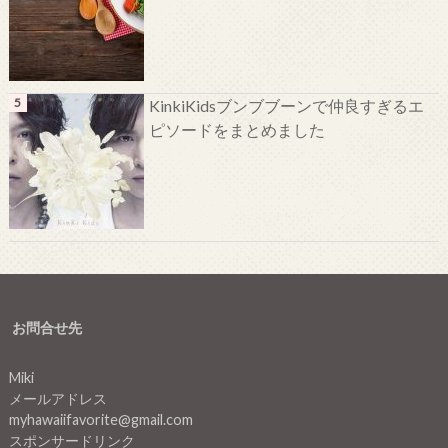
KinkiKidsブンブブーンで仲良すぎるエ
ピソードをまとめました
お問合せ先
Miki
メールアドレス
myhawaiifavorite@gmail.com
スポンサードリンク