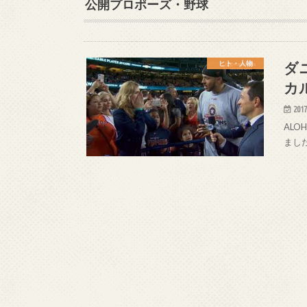
公開プロポーズ・野球
ダ
ヒト・人物
カ
2017
ALO
まし