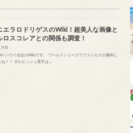
ニエラロドリゲスのWiki！超美人な画像と
ルロスコレアとの関係も調査！
.11.02
HA! ハワイ在住のMikiです。 ワールドシリーズでアストロズが勝利し
たね！！ ダルビッシュ選手は…