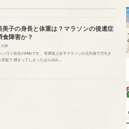
裕美子の身長と体重は？マラソンの後遺症
摂食障害か？
.11.09
ハ ハワイ在住のMikiです。 世界陸上女子マラソンの元代表で万引き
う窃盗で 捕まってしまったはらゆみ…