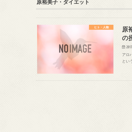
原裕美子・ダイエット
原
ヒト・人物
の
2017
アロ
とい