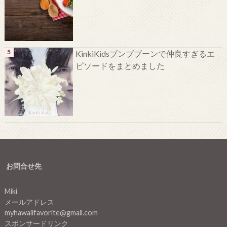
KinkiKidsブンブブーンで仲良すぎるエ
ピソードをまとめました
お問合せ先
Miki
メールアドレス
myhawaiifavorite@gmail.com
スポンサードリンク