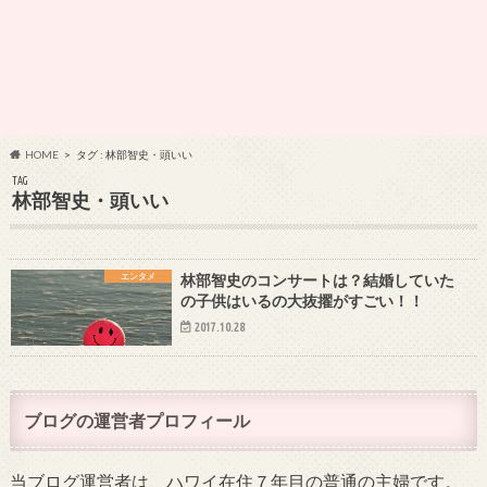
HOME
タグ : 林部智史・頭いい
TAG
林部智史・頭いい
エンタメ
林部智史のコンサートは？結婚していた
の子供はいるの大抜擢がすごい！！
2017.10.28
ブログの運営者プロフィール
当ブログ運営者は、ハワイ在住７年目の普通の主婦です。