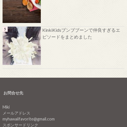
KinkiKidsブンブブーンで仲良すぎるエ
ピソードをまとめました
お問合せ先
Miki
メールアドレス
myhawaiifavorite@gmail.com
スポンサードリンク