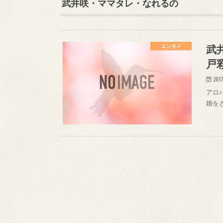
武井咲・ママタレ・なれるの
武
エンタメ
戸
2017
アロハ
婚を