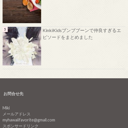
KinkiKidsブンブブーンで仲良すぎるエ
ピソードをまとめました
お問合せ先
Miki
メールアドレス
myhawaiifavorite@gmail.com
スポンサードリンク