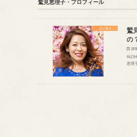
鷲見恵理子・プロフィール
鷲
エンタメ
の
2018
ALO
恵理