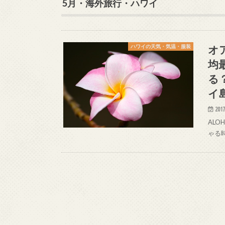
5月・海外旅行・ハワイ
オ
ハワイの天気・気温・服装
均
る
イ
2017
ALO
ゃる