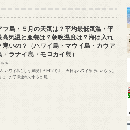
アフ島・５月の天気は？平均最低気温・平
最高気温と服装は？朝晩温度は？海は入れ
？寒いの？（ハワイ島・マウイ島・カウア
島・ラナイ島・モロカイ島）
.05.16
HA! ハワイ暮らしを満喫中のMikiです。 今日はハワイ旅行にいらっし
時に、お子様連れで来ると 風…