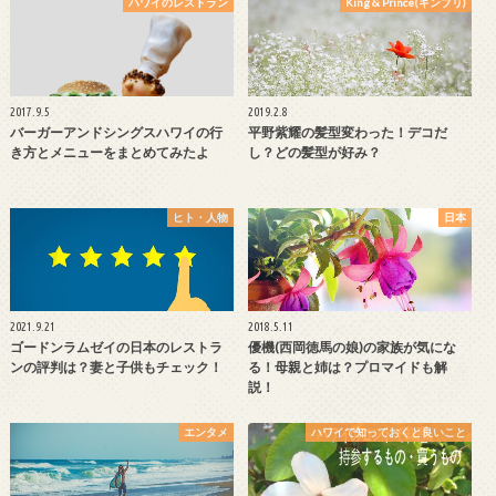
ハワイのレストラン
King & Prince(キンプリ)
2017.9.5
2019.2.8
バーガーアンドシングスハワイの行
平野紫耀の髪型変わった！デコだ
き方とメニューをまとめてみたよ
し？どの髪型が好み？
ヒト・人物
日本
2021.9.21
2018.5.11
ゴードンラムゼイの日本のレストラ
優機(西岡徳馬の娘)の家族が気にな
ンの評判は？妻と子供もチェック！
る！母親と姉は？プロマイドも解
説！
エンタメ
ハワイで知っておくと良いこと