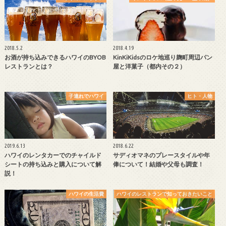
2018.5.2
2018.4.19
お酒が持ち込みできるハワイのBYOB
KinKiKidsのロケ地巡り麹町周辺パン
レストランとは？
屋と洋菓子（都内その２）
子連れでハワイ
ヒト・人物
2019.6.13
2018.6.22
ハワイのレンタカーでのチャイルド
サディオマネのプレースタイルや年
シートの持ち込みと購入について解
俸について！結婚や父母も調査！
説！
ハワイの生活費
ハワイのレストランで知っておきたいこと