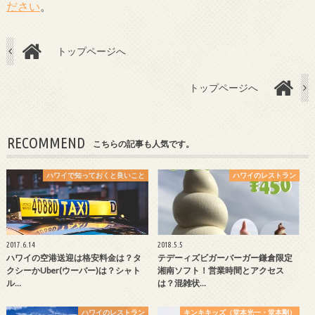
ださい
。
トップページへ
トップページへ
RECOMMEND
こちらの記事も人気です。
ハワイで知っておくと良いこと
ハワイのレストラン
2017.6.14
2018.5.5
ハワイの空港送迎は格安料金は？タ
テデーィズビガーバーガー鎌倉限定
クシーかUber(ウーバー)は？シャト
湘南ソフト！営業時間とアクセス
ル…
は？混雑状…
ハワイのレストラン
キンキキッズ（堂本光一・堂本剛）