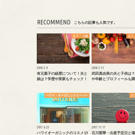
RECOMMEND
こちらの記事も人気です。
ヒト・人物
ヒト
2018.5.9
2018.5.11
有元葉子の経歴について！夫と
武田真由美の夫と子供は？
娘は？学歴や実家もチェック！
や年齢とプロフィールも調
ハワイ・オーガニックスーパー
エ
2017.6.25
2017.11.17
ハワイオーガニックのコスメ15
石川梨華・出産予定日と場