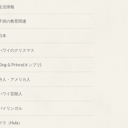
生活情報
子供の教育関連
日本
ハワイのクリスマス
King & Prince(キンプリ)
外人・アメリカ人
ハワイ芸能人
バイリンガル
フラ（Hula）