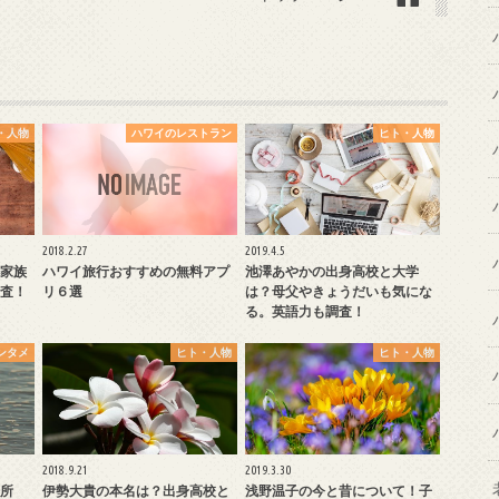
・人物
ハワイのレストラン
ヒト・人物
2018.2.27
2019.4.5
家族
ハワイ旅行おすすめの無料アプ
池澤あやかの出身高校と大学
査！
リ６選
は？母父やきょうだいも気にな
る。英語力も調査！
ンタメ
ヒト・人物
ヒト・人物
2018.9.21
2019.3.30
所
伊勢大貴の本名は？出身高校と
浅野温子の今と昔について！子