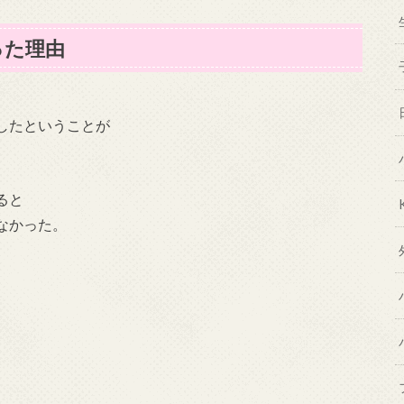
った理由
したということが
ると
なかった。
。