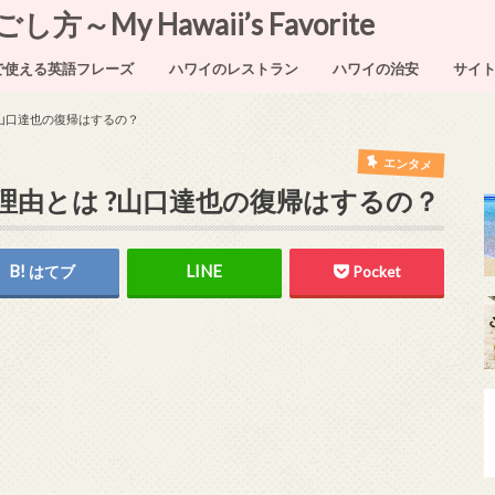
My Hawaii’s Favorite
で使える英語フレーズ
ハワイのレストラン
ハワイの治安
サイ
山口達也の復帰はするの？
エンタメ
理由とは ?山口達也の復帰はするの？
はてブ
Pocket