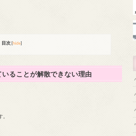
目次
[
hide
]
ていることが解散できない理由
す。