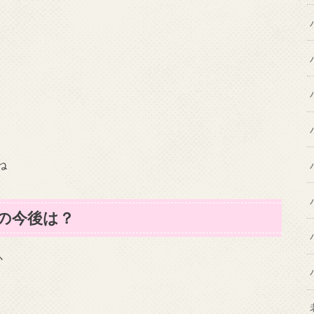
ね
ての今後は？
か