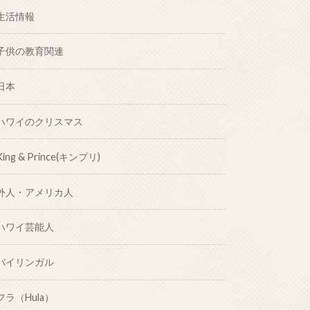
生活情報
子供の教育関連
日本
ハワイのクリスマス
King & Prince(キンプリ)
外人・アメリカ人
ハワイ芸能人
バイリンガル
フラ（Hula）