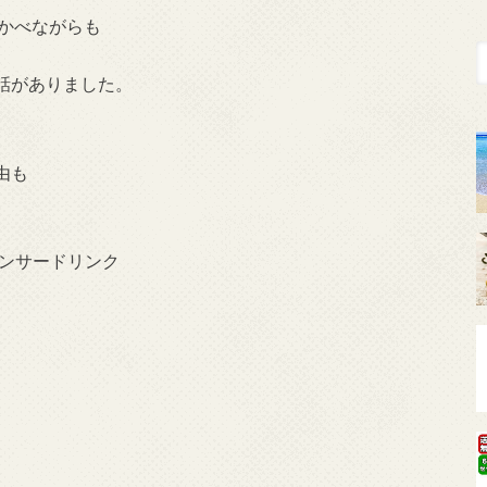
かべながらも
話がありました。
由も
ンサードリンク