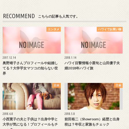
RECOMMEND
こちらの記事も人気です。
エンタメ
ハワイでお買い物
2017.12.14
2018.1.14
奥野靖子さんプロフィールや結婚し
ハワイ目撃情報小栗旬と山田優子夫
てる？大学芋女マツコの知らない世
婦2018年ハワイ旅
界
日本
日本
2018.6.8
2018.5.8
小西寛子の夫と子供は？出身中学と
前田裕二（Showroom）経歴と出身
大学が気になる！プロフィールもチ
校は？年収と家族もチェック