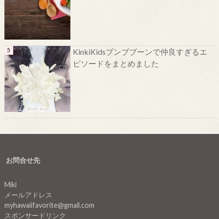
KinkiKidsブンブブーンで仲良すぎるエ
ピソードをまとめました
お問合せ先
Miki
メールアドレス
myhawaiifavorite@gmail.com
スポンサードリンク