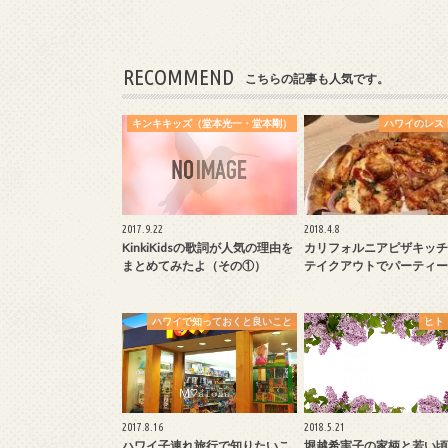
RECOMMEND
こちらの記事も人気です。
キンキキッズ（堂本光一・堂本剛）
ハワイのレス
2017.9.22
2018.4.8
KinkiKidsの歌詞が人気の理由を
カリフォルニアピザキッチ
まとめてみたよ（その①）
テイクアウトでパーティー
ハワイで知っておくと良いこと
ヒト
2017.8.16
2018.5.21
ハワイ子連れ旅行で知りたいこ
堀越希実子の家柄と若い頃