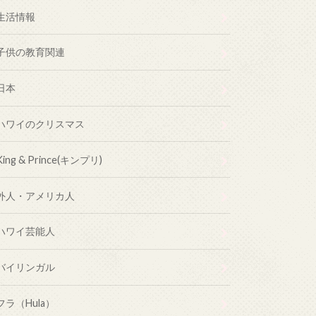
生活情報
子供の教育関連
日本
ハワイのクリスマス
King & Prince(キンプリ)
外人・アメリカ人
ハワイ芸能人
バイリンガル
フラ（Hula）