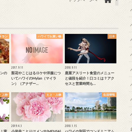
トラン
ハワイでお買い物
日本
2017.9.11
2018.9.11
ンの
梨花やこじはるロケや洋服につ
鹿屋アスリート食堂のメニュー
いてハワイのMylan（マイラ
と値段を紹介！口コミは？アク
ン）（アナザー…
セスと営業時間も…
・人物
ヒト・人物
生活情報
2019.4.3
2018.1.15
！実
小岩井ことりはメンサ(MENSA)
ハワイの別荘でコンドミニアム