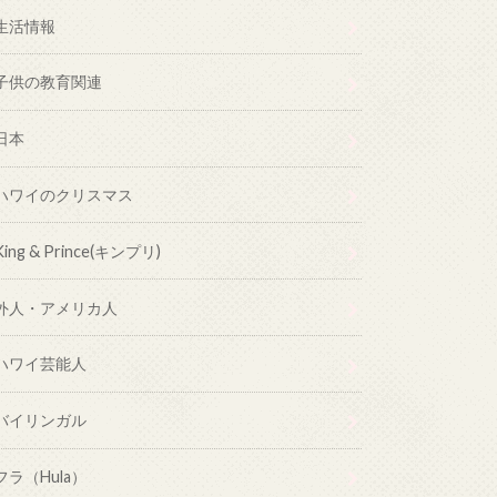
生活情報
子供の教育関連
日本
ハワイのクリスマス
King & Prince(キンプリ)
外人・アメリカ人
ハワイ芸能人
バイリンガル
フラ（Hula）