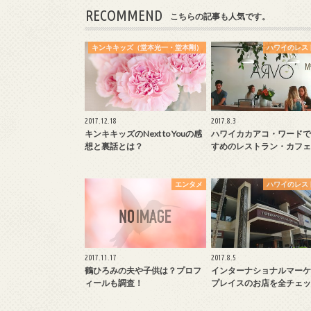
RECOMMEND
こちらの記事も人気です。
キンキキッズ（堂本光一・堂本剛）
ハワイのレス
2017.12.18
2017.8.3
キンキキッズのNext to Youの感
ハワイカカアコ・ワードで
想と裏話とは？
すめのレストラン・カフェ
エンタメ
ハワイのレス
2017.11.17
2017.8.5
鶴ひろみの夫や子供は？プロフ
インターナショナルマーケ
ィールも調査！
プレイスのお店を全チェッ