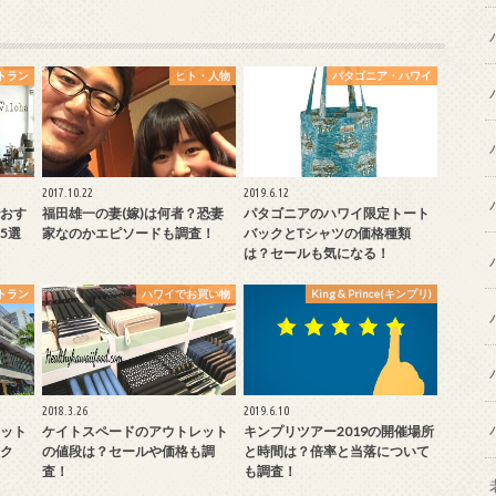
トラン
ヒト・人物
パタゴニア・ハワイ
2017.10.22
2019.6.12
おす
福田雄一の妻(嫁)は何者？恐妻
パタゴニアのハワイ限定トート
5選
家なのかエピソードも調査！
バックとTシャツの価格種類
は？セールも気になる！
トラン
ハワイでお買い物
King & Prince(キンプリ)
2018.3.26
2019.6.10
ット
ケイトスペードのアウトレット
キンプリツアー2019の開催場所
ク
の値段は？セールや価格も調
と時間は？倍率と当落について
査！
も調査！