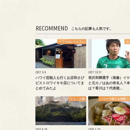
RECOMMEND
こちらの記事も人気です。
ハワイのレストラン
エ
2017.9.4
2017.10.31
ハワイ芸能人も行くお店和さび
長沢和輝選手（画像）イケ
ビストロワイキキ店についてま
と元カノはあの有名人？本
とめてみたよ
は？香川は？代表復…
ヒト・人物
ハワイで使える英語フ
2017.8.28
2018.2.20