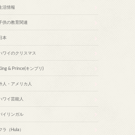
生活情報
子供の教育関連
日本
ハワイのクリスマス
King & Prince(キンプリ)
外人・アメリカ人
ハワイ芸能人
バイリンガル
フラ（Hula）