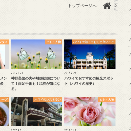
トップページへ
ンタメ
ヒト・人物
ハワイで知っておくと良いこと
2019.2.28
2017.7.27
メン
神野美伽の夫や離婚結婚につい
ハワイでおすすめの観光スポッ
多
て！両足手術も！現在が気にな
ト（ハワイの歴史）
る。
レーズ
ハワイのレストラン
ヒト・人物
2017.8.5
2017.11.7