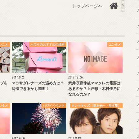
トップページへ
いこと
ハワイのおすすめの場所
エンタメ
2017.9.25
2017.12.26
プを
マラサダレナーズの温め方は？
武井咲育休後ママタレの需要は
冷凍できるかも調査！
あるのか？上戸彩・木村佳乃に
なれるのか？
ンタメ
ハワイイベント
キンキキッズ（堂本光一・堂本剛）
2017.6.10
2017.8.18