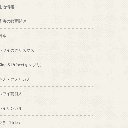
生活情報
子供の教育関連
日本
ハワイのクリスマス
King & Prince(キンプリ)
外人・アメリカ人
ハワイ芸能人
バイリンガル
フラ（Hula）