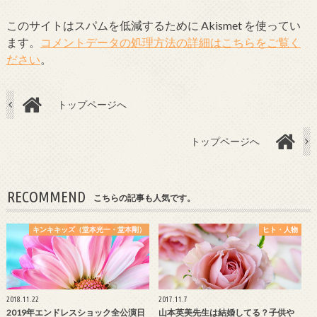
このサイトはスパムを低減するために Akismet を使ってい
ます。
コメントデータの処理方法の詳細はこちらをご覧く
ださい
。
トップページへ
トップページへ
RECOMMEND
こちらの記事も人気です。
キンキキッズ（堂本光一・堂本剛）
ヒト・人物
2018.11.22
2017.11.7
2019年エンドレスショック全公演日
山本英美先生は結婚してる？子供や