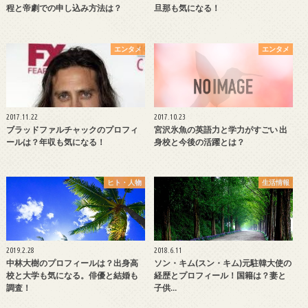
程と帝劇での申し込み方法は？
旦那も気になる！
エンタメ
エンタメ
2017.11.22
2017.10.23
ブラッドファルチャックのプロフィ
宮沢氷魚の英語力と学力がすごい 出
ールは？年収も気になる！
身校と今後の活躍とは？
ヒト・人物
生活情報
2019.2.28
2018.6.11
中林大樹のプロフィールは？出身高
ソン・キム(スン・キム)元駐韓大使の
校と大学も気になる。俳優と結婚も
経歴とプロフィール！国籍は？妻と
調査！
子供…