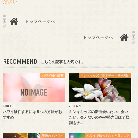
ださい
。
トップページへ
トップページへ
RECOMMEND
こちらの記事も人気です。
ハワイ移住計画
キンキキッズ（堂本光一・堂本剛）
2018.1.18
2018.6.28
ハワイ移住するには５つの方法がお
キンキキッズの新曲会いたい、会い
すすめ
たい、会えないのPVや発売日は？歌
詞もチ…
子連れでハワイ
ハワイで知っておくと良いこと