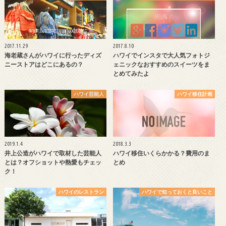
2017.11.29
2017.8.10
海老蔵さんがハワイに行ったディズ
ハワイでインスタで大人気フォトジ
ニーストアはどこにあるの？
ェニックなおすすめのスイーツをま
とめてみたよ
ハワイ芸能人
ハワイ移住計画
2019.1.4
2018.3.3
井上公造がハワイで取材した芸能人
ハワイ移住いくらかかる？費用のま
とは？オフショットや熱愛もチェッ
とめ
ク！
ハワイのレストラン
ハワイで知っておくと良いこと