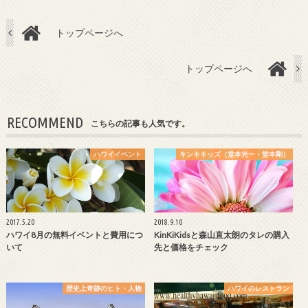
トップページへ
トップページへ
RECOMMEND
こちらの記事も人気です。
ハワイイベント
キンキキッズ（堂本光一・堂本剛）
2017.5.20
2018.9.10
ハワイ8月の無料イベントと費用につ
KinKiKidsと森山直太朗のタレの購入
いて
先と価格をチェック
歴史上奇跡のヒト・人物
ハワイのレストラン