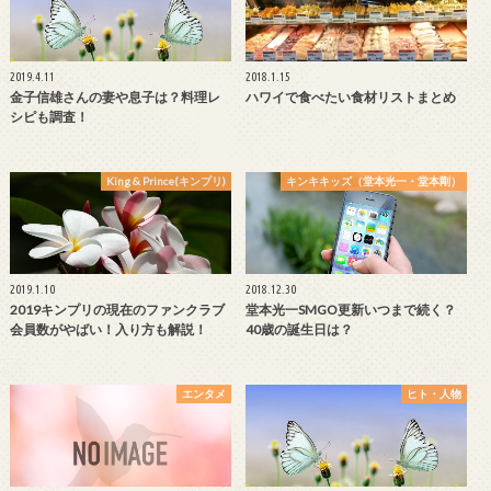
2019.4.11
2018.1.15
金子信雄さんの妻や息子は？料理レ
ハワイで食べたい食材リストまとめ
シピも調査！
King & Prince(キンプリ)
キンキキッズ（堂本光一・堂本剛）
2019.1.10
2018.12.30
2019キンプリの現在のファンクラブ
堂本光一SMGO更新いつまで続く？
会員数がやばい！入り方も解説！
40歳の誕生日は？
エンタメ
ヒト・人物