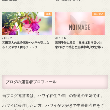
日本
エンタメ
2018.5.29
2017.10.12
和田正人の出身高校や大学が気にな
高岡千波に注目！奥様は取り扱い注
る！兄弟や子供もチェック
意2話まで感想と監禁家出少女は誰？
ブログの運営者プロフィール
当ブログ運営者は、ハワイ在住７年目の普通の主婦です。
ハワイに移住したい方、ハワイが大好きで中長期滞在をさ