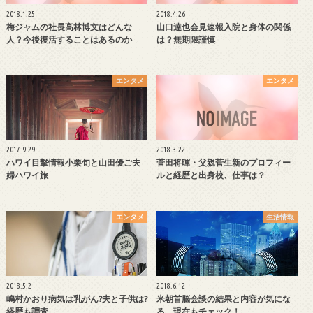
2018.1.25
2018.4.26
梅ジャムの社長高林博文はどんな
山口達也会見速報入院と身体の関係
人？今後復活することはあるのか
は？無期限謹慎
エンタメ
エンタメ
2017.9.29
2018.3.22
ハワイ目撃情報小栗旬と山田優ご夫
菅田将暉・父親菅生新のプロフィー
婦ハワイ旅
ルと経歴と出身校、仕事は？
エンタメ
生活情報
2018.5.2
2018.6.12
嶋村かおり病気は乳がん?夫と子供は?
米朝首脳会談の結果と内容が気にな
経歴も調査
る。現在もチェック！