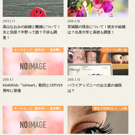
2019.2.11
2018.6.18
高山なおみの結婚と離婚について！
宮城順の現在について！彼女や結婚
夫と別居？中野って誰？子供も調
は？出身大学と高校も調査！
査！
キンキキッズ（堂本光一・堂本剛）
ハワイでお買い物
2018.4.7
2018.3.10
KinKiKids「toHeart」歌詞とCDTV25
ハワイディズニーのお土産の値段
周年に登場
は？
キンキキッズ（堂本光一・堂本剛）
歴史上奇跡のヒト・人物