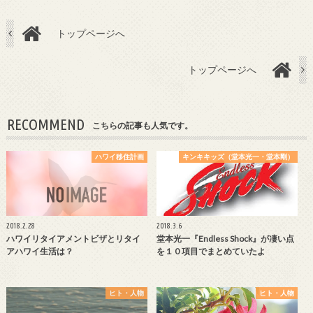
トップページへ
トップページへ
RECOMMEND
こちらの記事も人気です。
ハワイ移住計画
キンキキッズ（堂本光一・堂本剛）
2018.2.28
2018.3.6
ハワイリタイアメントビザとリタイ
堂本光一『Endless Shock』が凄い点
アハワイ生活は？
を１０項目でまとめていたよ
ヒト・人物
ヒト・人物