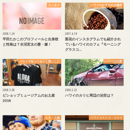
エンタメ
ハワイのおすすめの場所
2018.1.24
2017.6.19
平田たかこのプロフィールと出身校
梨花のインスタグラムでも紹介され
と性格は？水沼宏太の妻・嫁！
ているハワイのカフェ『モーニング
グラスコ…
ハワイで知っておくと良いこと
ハワイの治安
2018.3.28
2018.2.22
ビショップミュージアムのお土産
ハワイのカリヒ周辺の治安は？
2018
ヒト・人物
ハワイコストコ・コスコ