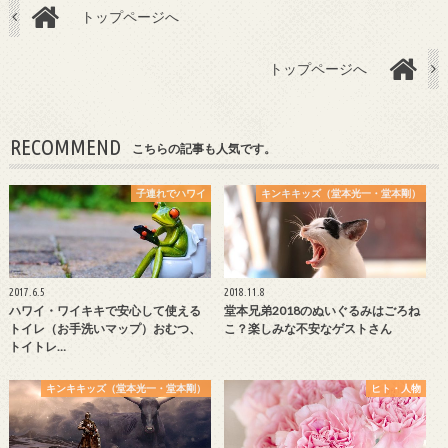
トップページへ
トップページへ
RECOMMEND
こちらの記事も人気です。
子連れでハワイ
キンキキッズ（堂本光一・堂本剛）
2017.6.5
2018.11.8
ハワイ・ワイキキで安心して使える
堂本兄弟2018のぬいぐるみはごろね
トイレ（お手洗いマップ）おむつ、
こ？楽しみな不安なゲストさん
トイトレ…
キンキキッズ（堂本光一・堂本剛）
ヒト・人物