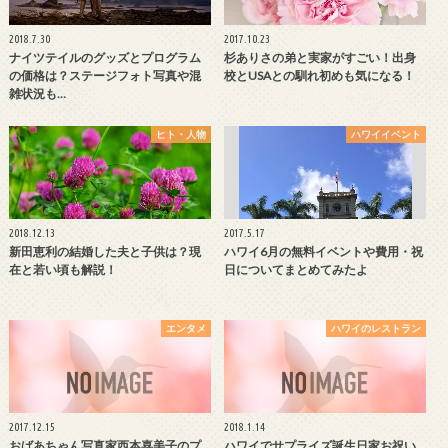
2018.7.30
2017.10.23
ナイツテイルのグッズとプログラム
杉ありさの弟と実家がすごい！出身
の価格は？ステージフォト写真や混
校とUSAとの馴れ初めも気になる！
雑状況も…
ヒト・人物
ハワイイベント
2018.12.13
2017.5.17
新田恵利の結婚した夫と子供は？現
ハワイ6月の無料イベントや費用・祝
在と若い頃も解説！
日についてまとめてみたよ
エンタメ
ハワイのレストラン
2017.12.15
2018.1.14
おばあちゃん写真家西本喜美子のプ
ハワイでサプライズ誕生日家お祝い