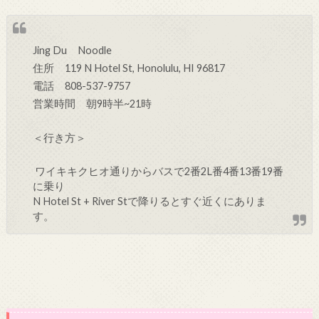
Jing Du Noodle
住所
119 N Hotel St, Honolulu, HI 96817
電話 808-537-9757
営業時間 朝9時半~21時
＜行き方＞
ワイキキクヒオ通りからバスで
2
番2L番4番
13番
19番
に乗り
N Hotel St + River Stで降りるとすぐ近くにありま
す。