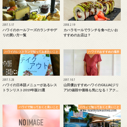
2017.5.17
2018.2.19
ハワイのホールフーズのランチやデ
カハラモールでランチを食べたいお
リの買い方一覧
すすめのお店は？
ハワイのレストランで知っておきたいこと
ハワイのおすすめの場所
2017.5.28
2017.10.7
ハワイの日本語メニューがあるレス
山田優おすすめハワイのGILLIA(ジリ
トランリスト2019年版21選
ア)の値段や価格も気になる！アク…
ハワイで知っておくと良いこと
ハワイで知っておくと良いこと