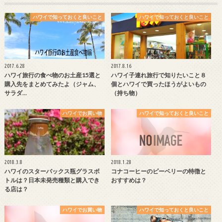
ハワイで知っておくと良いこと
ハワイで知っておくと良いこと
2017.6.28
2017.8.16
ハワイ旅行の食べ物のお土産15選と
ハワイ子連れ旅行で知りたいこと８
購入先をまとめてみたよ（ジャム、
個とハワイで買ったほうがよいもの
サラダ…
（持ち物）
ハワイでお買い物
ハワイで知っておくと良いこと
2018.3.8
2018.1.28
ハワイのスターバックス瓶グラスボ
コナコーヒーのピーベリーの特徴と
トルは？日本未発売種類と購入でき
おすすめは？
る店は？
ハワイでお買い物
ハワイで知っておくと良いこと