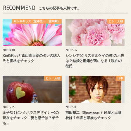
RECOMMEND
こちらの記事も人気です。
キンキキッズ（堂本光一・堂本剛）
ヒト・人物
2018.9.10
2018.5.12
KinKiKidsと森山直太朗のタレの購入
シンシア(クリスタルケイの母)の元夫
先と価格をチェック
は？結婚と離婚が気になる！現在の
彼氏…
ヒト・人物
日本
2018.5.25
2018.5.8
金子功 ( ピンクハウスデザイナー)の
前田裕二（Showroom）経歴と出身
現在をチェック！妻と息子は？弟子
校は？年収と家族もチェック
も…