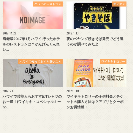
ハワイのレストラン
エンタメ
2017.11.29
2018.1.13
海老蔵2017年1月ハワイ 行ったホテ
夜のペヤング焼きそば発売でどう違
ルのレストランは？かんげんくんれ
うのか調べてみたよ
い…
ハワイで知っておくと良いこと
ワイキキトロリー
2017.9.11
2019.1.10
ハワイで芸能人もおすすめTシャツの
ワイキキトロリーの子供料金とチケ
お土産！(ワイキキ・スペシャルミー
ットの購入方法は？アプリとクーポ
Sp…
ンお得情報！