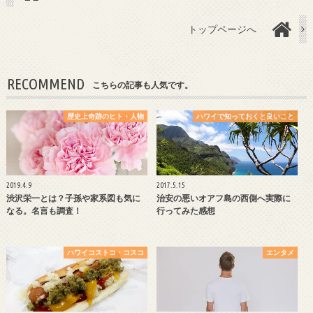
トップページへ
RECOMMEND
こちらの記事も人気です。
歴史上奇跡のヒト・人物
ハワイで知っておくと良いこと
2019.4.9
2017.5.15
渋沢栄一とは？子孫や家系図も気に
治安の悪いオアフ島の西側へ実際に
なる。名言も調査！
行ってみた感想
ハワイコストコ・コスコ
エンタメ