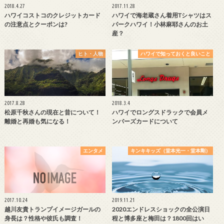
2018.4.27
2017.11.28
ハワイコストコのクレジットカード
ハワイで海老蔵さん着用Tシャツはス
の注意点とクーポンは?
パークハワイ！小林麻耶さんのお土
産？
ヒト・人物
ハワイで知っておくと良いこと
2017.8.28
2018.3.4
松原千秋さんの現在と昔について！
ハワイでロングスドラックで会員メ
離婚と再婚も気になる！
ンバーズカードについて
エンタメ
キンキキッズ（堂本光一・堂本剛）
2017.10.24
2019.11.21
越川友貴トランプイメージガールの
2020エンドレスショックの全公演日
身長は？性格や彼氏も調査！
程と博多座と梅田は？1800回はい