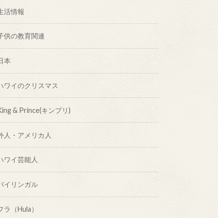
生活情報
子供の教育関連
日本
ハワイのクリスマス
King & Prince(キンプリ)
外人・アメリカ人
ハワイ芸能人
バイリンガル
フラ（Hula）