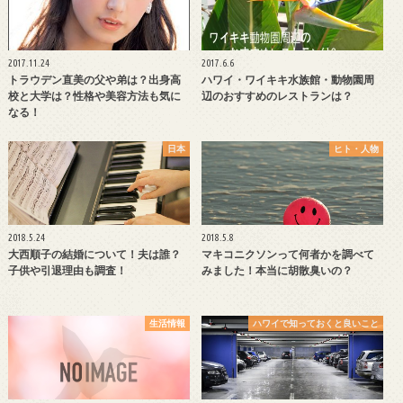
2017.11.24
2017.6.6
トラウデン直美の父や弟は？出身高
ハワイ・ワイキキ水族館・動物園周
校と大学は？性格や美容方法も気に
辺のおすすめのレストランは？
なる！
日本
ヒト・人物
2018.5.24
2018.5.8
大西順子の結婚について！夫は誰？
マキコニクソンって何者かを調べて
子供や引退理由も調査！
みました！本当に胡散臭いの？
生活情報
ハワイで知っておくと良いこと