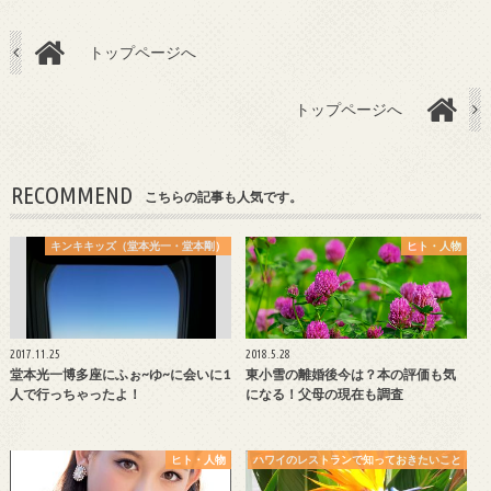
トップページへ
トップページへ
RECOMMEND
こちらの記事も人気です。
キンキキッズ（堂本光一・堂本剛）
ヒト・人物
2017.11.25
2018.5.28
堂本光一博多座にふぉ~ゆ~に会いに1
東小雪の離婚後今は？本の評価も気
人で行っちゃったよ！
になる！父母の現在も調査
ヒト・人物
ハワイのレストランで知っておきたいこと