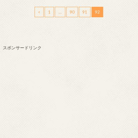
<
1
…
90
91
92
スポンサードリンク