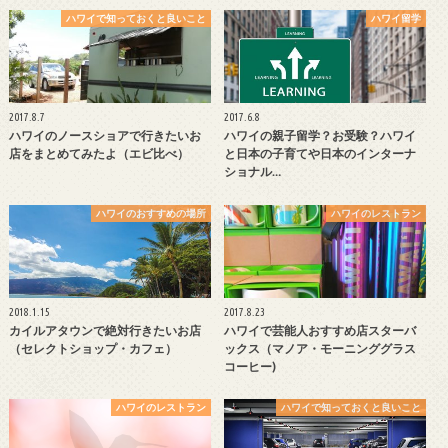
ハワイで知っておくと良いこと
ハワイ留学
2017.8.7
2017.6.8
ハワイのノースショアで行きたいお
ハワイの親子留学？お受験？ハワイ
店をまとめてみたよ（エビ比べ）
と日本の子育てや日本のインターナ
ショナル…
ハワイのおすすめの場所
ハワイのレストラン
2018.1.15
2017.8.23
カイルアタウンで絶対行きたいお店
ハワイで芸能人おすすめ店スターバ
（セレクトショップ・カフェ）
ックス（マノア・モーニンググラス
コーヒー)
ハワイのレストラン
ハワイで知っておくと良いこと